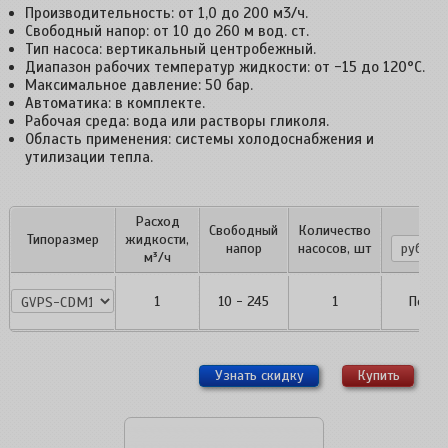
Производительность: от 1,0 до 200 м3/ч.
Свободный напор: от 10 до 260 м вод. ст.
Тип насоса: вертикальный центробежный.
Диапазон рабочих температур жидкости: от -15 до 120°С.
Максимальное давление: 50 бар.
Автоматика: в комплекте.
Рабочая среда: вода или растворы гликоля.
Область применения: системы холодоснабжения и
утилизации тепла.
Расход
Цен
Свободный
Количество
Типоразмер
жидкости,
напор
насосов, шт
м³/ч
GVPS-
1
10 - 245
1
По за
CDM1.P1
Узнать скидку
Купить