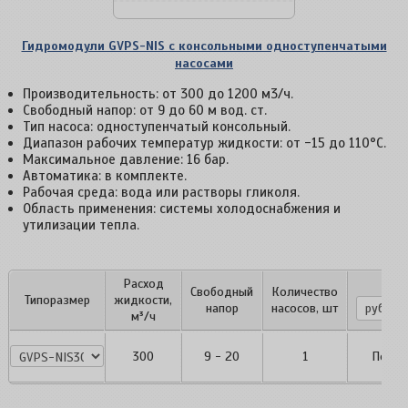
Гидромодули GVPS-NIS с консольными одноступенчатыми
насосами
Производительность: от 300 до 1200 м3/ч.
Свободный напор: от 9 до 60 м вод. ст.
Тип насоса: одноступенчатый консольный.
Диапазон рабочих температур жидкости: от -15 до 110°С.
Максимальное давление: 16 бар.
Автоматика: в комплекте.
Рабочая среда: вода или растворы гликоля.
Область применения: системы холодоснабжения и
утилизации тепла.
Расход
Цен
Свободный
Количество
Типоразмер
жидкости,
напор
насосов, шт
м³/ч
GVPS-
300
9 - 20
1
По за
NIS300.P1