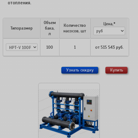
отопления.
Объем
Цена,*
Количество
Типоразмер
бака,
насосов, шт
л
HPT-V 100PM2
100
1
от
515 543
руб.
1P
Узнать скидку
Купить