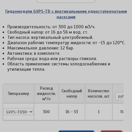
Гидромодули GVPS-TD с вертикальными одноступенчатыми
насосами
Производительность: от 300 до 1000 м3/ч.
Свободный напор: от 16 до 56 м вод. ст.
Тип насоса: вертикальный центробежный.
Диапазон рабочих температур жидкости: от -15 до 120°С.
Максимальное давление: 12 бар.
Автоматика: в комплекте.
Рабочая среда: вода или растворы гликоля.
Область применения: системы холодоснабжения и
утилизации тепла.
Расход
Цен
Свободный
Количество
Типоразмер
жидкости,
напор
насосов, шт
м³/ч
GVPS-
300
16 - 53
1
По за
TD300.P1