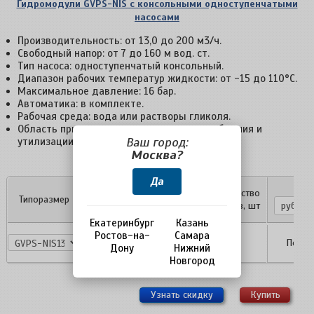
Гидромодули GVPS-NIS с консольными одноступенчатыми
насосами
Производительность: от 13,0 до 200 м3/ч.
Свободный напор: от 7 до 160 м вод. ст.
Тип насоса: одноступенчатый консольный.
Диапазон рабочих температур жидкости: от -15 до 110°С.
Максимальное давление: 16 бар.
Автоматика: в комплекте.
Рабочая среда: вода или растворы гликоля.
Область применения: системы холодоснабжения и
Ваш город:
утилизации тепла.
Москва?
Да
Расход
Цен
Свободный
Количество
Типоразмер
жидкости,
напор
насосов, шт
м³/ч
Екатеринбург
Казань
Ростов-на-
Самара
GVPS-
13
11.5 - 38
1
По за
Дону
Нижний
NIS13.P1
Новгород
Узнать скидку
Купить