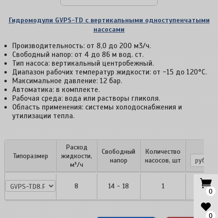
Гидромодули GVPS-TD с вертикальными одноступенчатыми
насосами
Производительность: от 8,0 до 200 м3/ч.
Свободный напор: от 4 до 86 м вод. ст.
Тип насоса: вертикальный центробежный.
Диапазон рабочих температур жидкости: от -15 до 120°С.
Максимальное давление: 12 бар.
Автоматика: в комплекте.
Рабочая среда: вода или растворы гликоля.
Область применения: системы холодоснабжения и
утилизации тепла.
Расход
Цен
Свободный
Количество
Типоразмер
жидкости,
напор
насосов, шт
м³/ч
GVPS-TD8.P1
8
14 - 18
1
По за
0
0