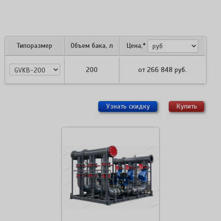
Типоразмер
Объем бака, л
Цена,*
GVKB-200
200
от
266 848
руб.
Узнать скидку
Купить