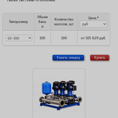
также системы отопления.
Объем
Цена,*
Количество
Типоразмер
бака,
насосов, шт
л
GV-100
100
100
от
105 629
руб.
Узнать скидку
Купить