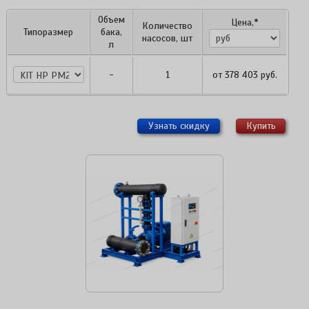
Объем
Цена,*
Количество
Типоразмер
бака,
насосов, шт
л
KIT HP PM2 1P
-
1
от
378 403
руб.
Узнать скидку
Купить