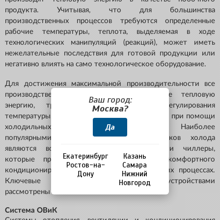
продукта. Учитывая, что для большинства
производственных процессов требуются определенные
рабочие температуры, теплота, выделяемая в ходе
технологических манипуляций (реакций), может иметь
нежелательные последствия для готовой продукции или
негативно влиять на само технологическое оборудование.
Для достижения максимальной производительности все
производственные процессы, генерирующие тепловую
Ваш город:
энергию, требуют соответствующего регулирования
Москва?
температуры, которое может быть выполнено при помощи
Да
холодильных машин различного типа. Наиболее
популярными вариантами таких источников холода
являются водоохлаждающие машины, или чиллеры,
Екатеринбург
Казань
которые применяются как в системах комфортного
Ростов-на-
Самара
кондиционирования, так и в технологических процессах.
Дону
Нижний
Ключевые различия между этими устройствами
Новгород
рассмотрены ниже.
Система ОВиК