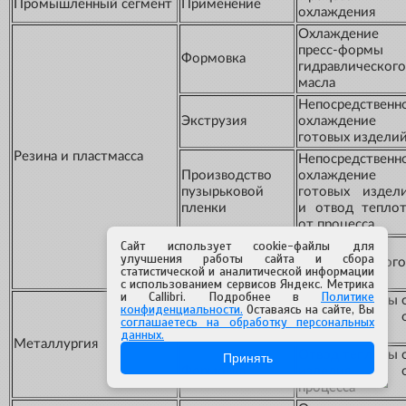
Промышленный сегмент
Применение
охлаждения
Охлаждение
пресс-формы
Формовка
гидравлического
масла
Непосредственн
Экструзия
охлаждение
готовых издели
Резина и пластмасса
Непосредственн
Производство
охлаждение
пузырьковой
готовых издел
пленки
и отвод тепло
от процесса
Сайт использует cookie-файлы для
Охлаждение
улучшения работы сайта и сбора
Прессование
гидравлического
статистической и аналитической информации
контура
с использованием сервисов Яндекс. Метрика
и Callibri. Подробнее в
Политике
Отвод теплоты 
конфиденциальности.
Оставаясь на сайте, Вы
Гальванопластика
изделия и 
соглашаетесь на обработку персональных
и анодирование
процесса
данных.
Металлургия
Отвод теплоты 
Принять
Формовка
изделия и 
процесса